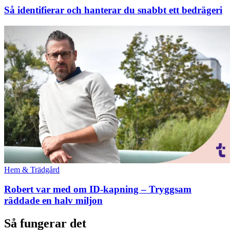
Så identifierar och hanterar du snabbt ett bedrägeri
Hem & Trädgård
Robert var med om ID-kapning – Tryggsam
räddade en halv miljon
Så fungerar det