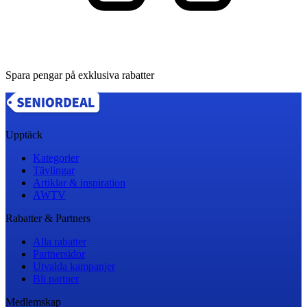
Spara pengar på exklusiva rabatter
Upptäck
Kategorier
Tävlingar
Artiklar & inspiration
AWTV
Rabatter & Partners
Alla rabatter
Partnersidor
Utvalda kampanjer
Bli partner
Medlemskap