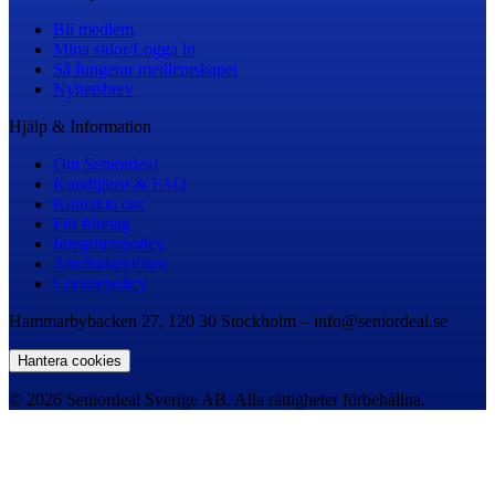
Bli medlem
Mina sidor/Logga in
Så fungerar medlemskapet
Nyhetsbrev
Hjälp & Information
Om Seniordeal
Kundtjänst & FAQ
Kontakta oss
För företag
Integritetspolicy
Användarvillkor
Cookiepolicy
Hammarbybacken 27, 120 30 Stockholm – info@seniordeal.se
Hantera cookies
© 2026 Seniordeal Sverige AB. Alla rättigheter förbehållna.