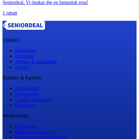
Seniordeal. Vi önskar dig en fantastisk resa!
1 rabatt
Upptäck
Kategorier
Tävlingar
Artiklar & inspiration
AWTV
Rabatter & Partners
Alla rabatter
Partnersidor
Utvalda kampanjer
Bli partner
Medlemskap
Bli medlem
Mina sidor/Logga in
Så fungerar medlemskapet