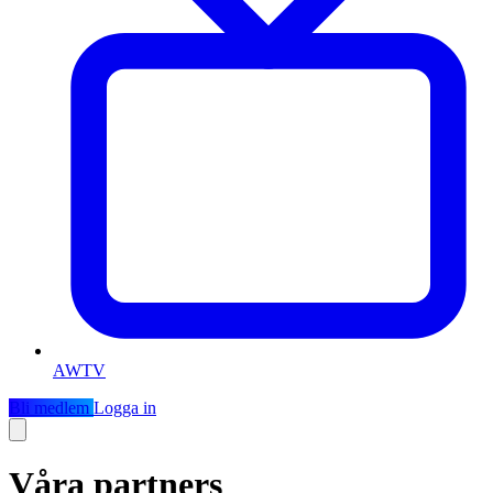
AWTV
Bli medlem
Logga in
Våra partners