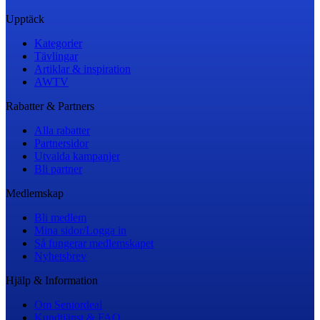
Upptäck
Kategorier
Tävlingar
Artiklar & inspiration
AWTV
Rabatter & Partners
Alla rabatter
Partnersidor
Utvalda kampanjer
Bli partner
Medlemskap
Bli medlem
Mina sidor/Logga in
Så fungerar medlemskapet
Nyhetsbrev
Hjälp & Information
Om Seniordeal
Kundtjänst & FAQ