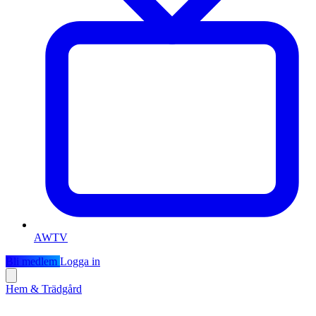
AWTV
Bli medlem
Logga in
Hem & Trädgård