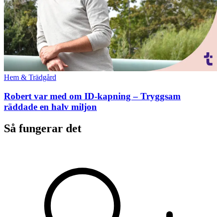
Hem & Trädgård
Robert var med om ID-kapning – Tryggsam
räddade en halv miljon
Så fungerar det