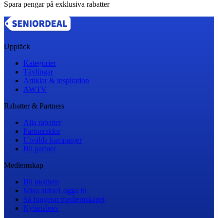
Spara pengar på exklusiva rabatter
Upptäck
Kategorier
Tävlingar
Artiklar & inspiration
AWTV
Rabatter & Partners
Alla rabatter
Partnersidor
Utvalda kampanjer
Bli partner
Medlemskap
Bli medlem
Mina sidor/Logga in
Så fungerar medlemskapet
Nyhetsbrev