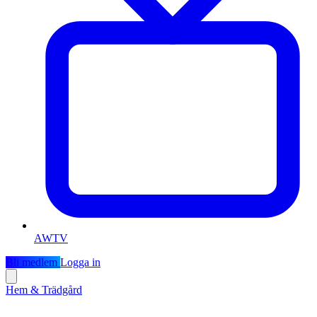
AWTV
Bli medlem
Logga in
Hem & Trädgård