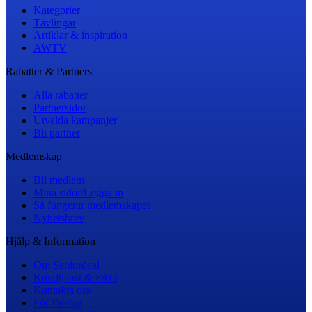
Kategorier
Tävlingar
Artiklar & inspiration
AWTV
Rabatter & Partners
Alla rabatter
Partnersidor
Utvalda kampanjer
Bli partner
Medlemskap
Bli medlem
Mina sidor/Logga in
Så fungerar medlemskapet
Nyhetsbrev
Hjälp & Information
Om Seniordeal
Kundtjänst & FAQ
Kontakta oss
För företag