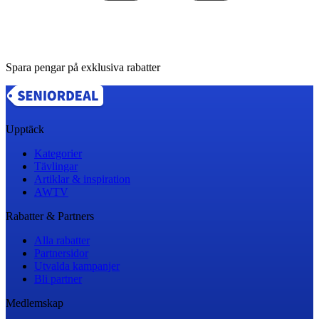
Spara pengar på exklusiva rabatter
Upptäck
Kategorier
Tävlingar
Artiklar & inspiration
AWTV
Rabatter & Partners
Alla rabatter
Partnersidor
Utvalda kampanjer
Bli partner
Medlemskap