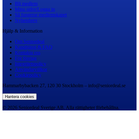
Bli medlem
Mina sidor/Logga in
Så fungerar medlemskapet
Nyhetsbrev
Hjälp & Information
Om Seniordeal
Kundtjänst & FAQ
Kontakta oss
För företag
Integritetspolicy
Användarvillkor
Cookiepolicy
Hammarbybacken 27, 120 30 Stockholm – info@seniordeal.se
Hantera cookies
© 2026 Seniordeal Sverige AB. Alla rättigheter förbehållna.