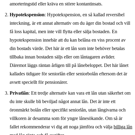
amorteringstid eller kräva en större kontantinsats.
Hypotekspension
: Hypotekspension, en så kallad reversibel
inteckning, är ett annat alternativ om du äger din bostad och vill
få loss kapital, men inte vill flytta eller sälja bostaden. En
hypotekspension innebär att du kan belåna en viss procent av
din bostads värde. Det här är ett lån som inte behöver betalas
tillbaka innan bostaden säljs eller om låntagaren avlider.
Däremot läggs räntan årligen till på lånebeloppet. Det här lånet
kallades tidigare för seniorlån eller seniorbolån eftersom det är
avsett speciellt för pensionärer.
Privatlån
: Ett tredje alternativ kan vara ett lån utan säkerhet om
du inte skulle bli beviljad något annat lån. Det är inte ett
öronmärkt bolån eller specifikt seniorlån, utan långivarna och
villkoren är desamma som för yngre lånesökande. Om så är
fallet rekommenderar vi dig att noga jämföra och välja
billiga lån