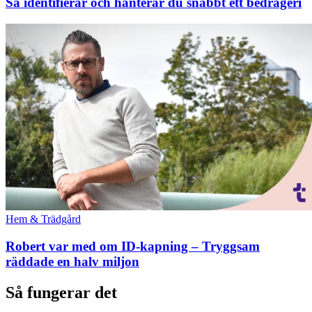
Så identifierar och hanterar du snabbt ett bedrägeri
Hem & Trädgård
Robert var med om ID-kapning – Tryggsam
räddade en halv miljon
Så fungerar det