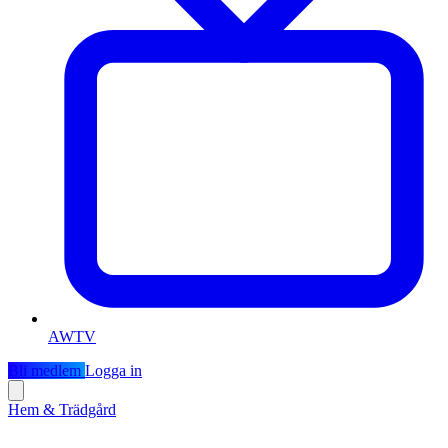
AWTV
Bli medlem
Logga in
Hem & Trädgård