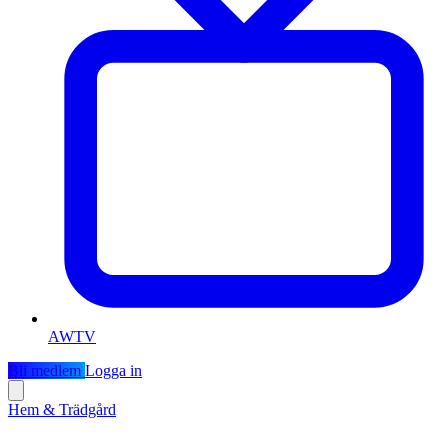
AWTV
Bli medlem
Logga in
Hem & Trädgård