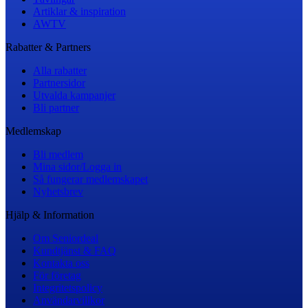
Artiklar & inspiration
AWTV
Rabatter & Partners
Alla rabatter
Partnersidor
Utvalda kampanjer
Bli partner
Medlemskap
Bli medlem
Mina sidor/Logga in
Så fungerar medlemskapet
Nyhetsbrev
Hjälp & Information
Om Seniordeal
Kundtjänst & FAQ
Kontakta oss
För företag
Integritetspolicy
Användarvillkor