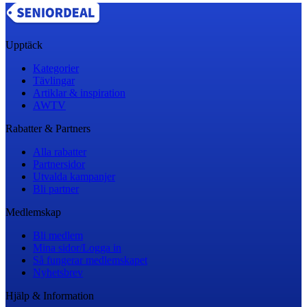
Upptäck
Kategorier
Tävlingar
Artiklar & inspiration
AWTV
Rabatter & Partners
Alla rabatter
Partnersidor
Utvalda kampanjer
Bli partner
Medlemskap
Bli medlem
Mina sidor/Logga in
Så fungerar medlemskapet
Nyhetsbrev
Hjälp & Information