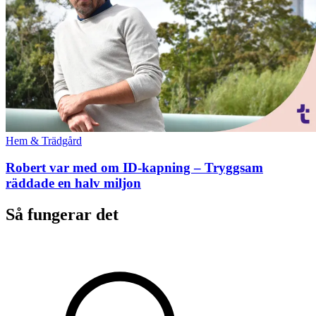
Hem & Trädgård
Robert var med om ID-kapning – Tryggsam
räddade en halv miljon
Så fungerar det