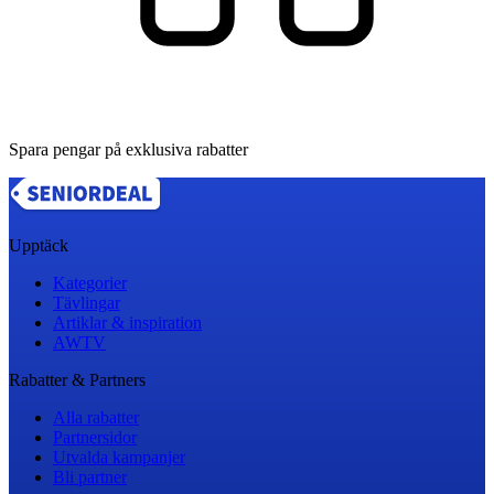
Spara pengar på exklusiva rabatter
Upptäck
Kategorier
Tävlingar
Artiklar & inspiration
AWTV
Rabatter & Partners
Alla rabatter
Partnersidor
Utvalda kampanjer
Bli partner