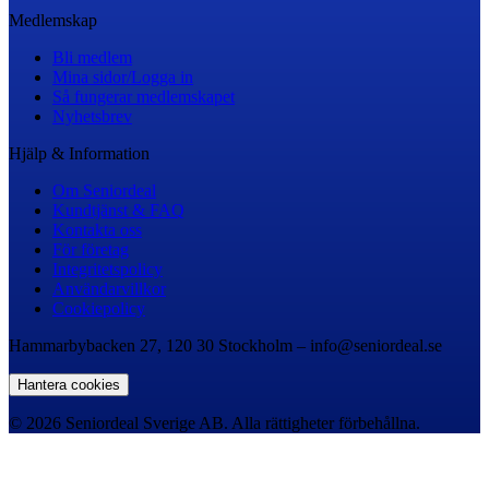
Medlemskap
Bli medlem
Mina sidor/Logga in
Så fungerar medlemskapet
Nyhetsbrev
Hjälp & Information
Om Seniordeal
Kundtjänst & FAQ
Kontakta oss
För företag
Integritetspolicy
Användarvillkor
Cookiepolicy
Hammarbybacken 27, 120 30 Stockholm – info@seniordeal.se
Hantera cookies
© 2026 Seniordeal Sverige AB. Alla rättigheter förbehållna.