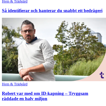
Hem & Trädgård
Så identifierar och hanterar du snabbt ett bedrägeri
Hem & Trädgård
Robert var med om ID-kapning – Tryggsam
räddade en halv miljon