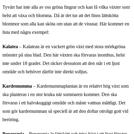
Tyvärr har inte alla av oss gröna fingrar och kan få vilka växter som
helst att växa och blomma. Då är det tur att det finns lättskötta
blommor som alla kan sköta om utan att de vissnar. Här kommer en
lista med några exempel:
Kalatea
– Kalatean är en vackert grön växt med stora mörkgröna
mönster på sina blad. Den här växten ska förvaras inomhus, helst
inte under 18 grader. Det räcker dessutom att den står i ett ljust
område och behöver därför inte direkt solljus.
Kardemumma
– Kardemummaplantan är en relativt hög växt som
ska planteras i en stor kruka när sommaren kommer. Den ska
förvaras i ett halvskuggigt område och måste vattnas måttligt. Det
som gör kardemumman så speciell är att den doftar otroligt gott vid
beröring.
Peperomia
– Peperomia är lättskött och trivs bäst i ett ljust fönster.