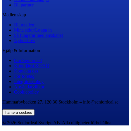
Bli partner
Medlemskap
Bli medlem
Mina sidor/Logga in
Så fungerar medlemskapet
Nyhetsbrev
Hjälp & Information
Om Seniordeal
Kundtjänst & FAQ
Kontakta oss
För företag
Integritetspolicy
Användarvillkor
Cookiepolicy
Hammarbybacken 27, 120 30 Stockholm – info@seniordeal.se
Hantera cookies
© 2026 Seniordeal Sverige AB. Alla rättigheter förbehållna.