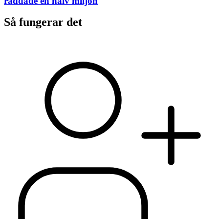
räddade en halv miljon
Så fungerar det