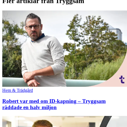
Fler artiklar från Tryggsam
Hem & Trädgård
Robert var med om ID-kapning – Tryggsam
räddade en halv miljon