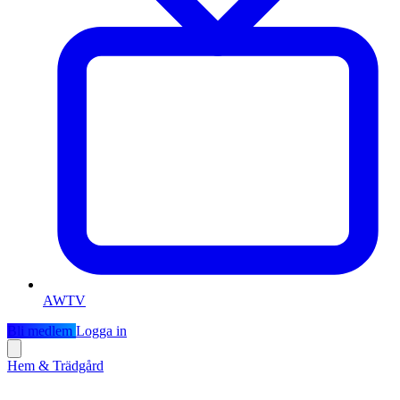
AWTV
Bli medlem
Logga in
Hem & Trädgård