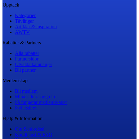
Upptäck
Kategorier
Tävlingar
Artiklar & inspiration
AWTV
Rabatter & Partners
Alla rabatter
Partnersidor
Utvalda kampanjer
Bli partner
Medlemskap
Bli medlem
Mina sidor/Logga in
Så fungerar medlemskapet
Nyhetsbrev
Hjälp & Information
Om Seniordeal
Kundtjänst & FAQ