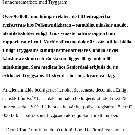
I annonssamarbete med Tryggsam
Över 90 000 anmälningar relaterade till bedrägeri har
registrerats hos Polismyndigheten – samtidigt minskar antalet
identitetsstölder enligt Brå:s senaste halvårsrapport om
rapporterade brott. Varför siffrorna dalar är svårt att fastställa.
Enligt Tryggsams kundtjänstmedarbetare Camilla är det
känslor av skam och rädsla som ligger till grunden för
minskningen. Som medlem hos Seniordeal erbjuds du nu
exklusivt Tryggsams ID-skydd – för en säkrare vardag.
Antalet anmälda bedrägerier har ökat det senaste decenniet. Enligt
statistik från Brå* har antalet anmälda bedrägeribrott ökat med 26
procent sedan 2013. På bara ett halvår har polisen registrerat över 90
000 fall. En siffra som Tryggsam aktivt jobbar för att minska.
– Den siffran är fortfarande på tok för hög. Det är många som är