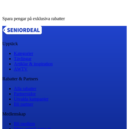
Spara pengar på exklusiva rabatter
Upptäck
Kategorier
Tävlingar
Artiklar & inspiration
AWTV
Rabatter & Partners
Alla rabatter
Partnersidor
Utvalda kampanjer
Bli partner
Medlemskap
Bli medlem
Mina sidor/Logga in