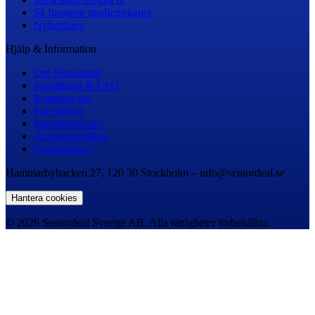
Så fungerar medlemskapet
Nyhetsbrev
Hjälp & Information
Om Seniordeal
Kundtjänst & FAQ
Kontakta oss
För företag
Integritetspolicy
Användarvillkor
Cookiepolicy
Hammarbybacken 27, 120 30 Stockholm – info@seniordeal.se
Hantera cookies
© 2026 Seniordeal Sverige AB. Alla rättigheter förbehållna.