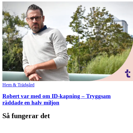
Hem & Trädgård
Robert var med om ID-kapning – Tryggsam
räddade en halv miljon
Så fungerar det