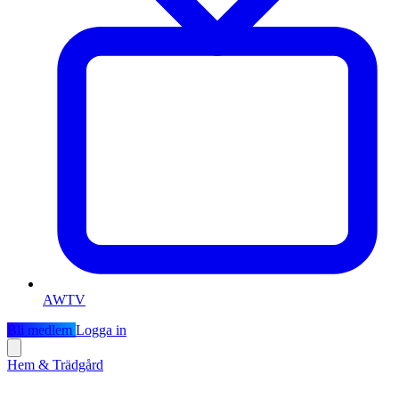
AWTV
Bli medlem
Logga in
Hem & Trädgård