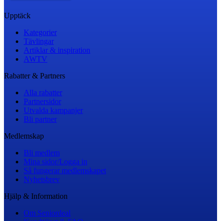
Upptäck
Kategorier
Tävlingar
Artiklar & inspiration
AWTV
Rabatter & Partners
Alla rabatter
Partnersidor
Utvalda kampanjer
Bli partner
Medlemskap
Bli medlem
Mina sidor/Logga in
Så fungerar medlemskapet
Nyhetsbrev
Hjälp & Information
Om Seniordeal