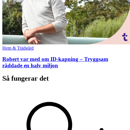
Hem & Trädgård
Robert var med om ID-kapning – Tryggsam
räddade en halv miljon
Så fungerar det