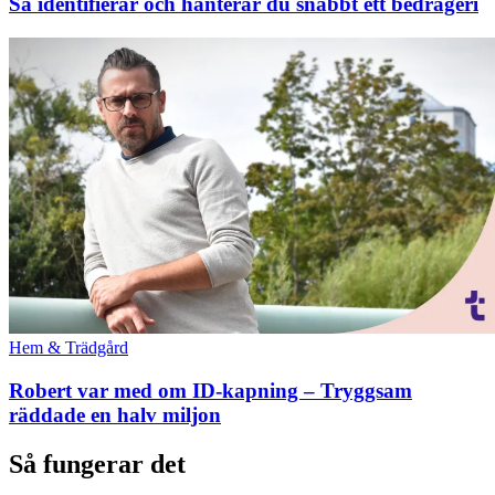
Så identifierar och hanterar du snabbt ett bedrägeri
Hem & Trädgård
Robert var med om ID-kapning – Tryggsam
räddade en halv miljon
Så fungerar det