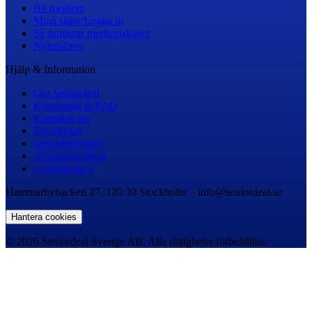
Bli medlem
Mina sidor/Logga in
Så fungerar medlemskapet
Nyhetsbrev
Hjälp & Information
Om Seniordeal
Kundtjänst & FAQ
Kontakta oss
För företag
Integritetspolicy
Användarvillkor
Cookiepolicy
Hammarbybacken 27, 120 30 Stockholm – info@seniordeal.se
Hantera cookies
© 2026 Seniordeal Sverige AB. Alla rättigheter förbehållna.