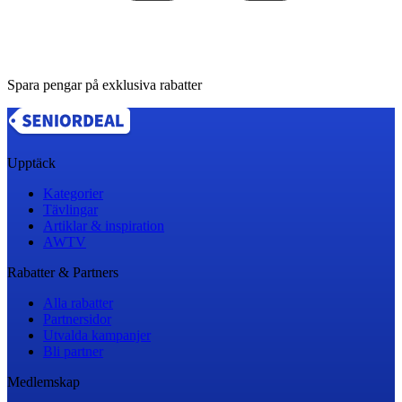
Spara pengar på exklusiva rabatter
Upptäck
Kategorier
Tävlingar
Artiklar & inspiration
AWTV
Rabatter & Partners
Alla rabatter
Partnersidor
Utvalda kampanjer
Bli partner
Medlemskap