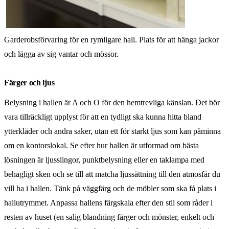
Garderobsförvaring för en rymligare hall. Plats för att hänga jackor
och lägga av sig vantar och mössor.
Färger och ljus
Belysning i hallen är A och O för den hemtrevliga känslan. Det bör
vara tillräckligt upplyst för att en tydligt ska kunna hitta bland
ytterkläder och andra saker, utan ett för starkt ljus som kan påminna
om en kontorslokal. Se efter hur hallen är utformad om bästa
lösningen är ljusslingor, punktbelysning eller en taklampa med
behagligt sken och se till att matcha ljussättning till den atmosfär du
vill ha i hallen. Tänk på väggfärg och de möbler som ska få plats i
hallutrymmet. Anpassa hallens färgskala efter den stil som råder i
resten av huset (en salig blandning färger och mönster, enkelt och