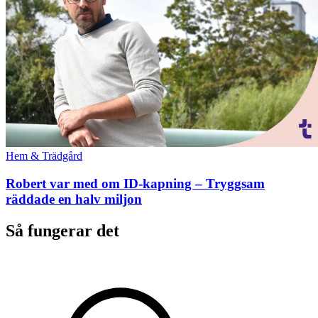
Hem & Trädgård
Robert var med om ID-kapning – Tryggsam
räddade en halv miljon
Så fungerar det