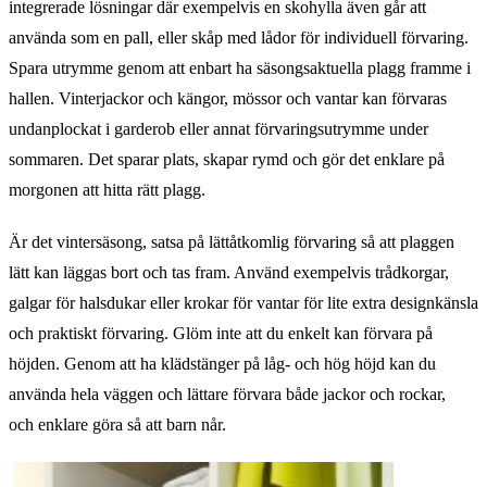
integrerade lösningar där exempelvis en skohylla även går att
använda som en pall, eller skåp med lådor för individuell förvaring.
Spara utrymme genom att enbart ha säsongsaktuella plagg framme i
hallen. Vinterjackor och kängor, mössor och vantar kan förvaras
undanplockat i garderob eller annat förvaringsutrymme under
sommaren. Det sparar plats, skapar rymd och gör det enklare på
morgonen att hitta rätt plagg.
Är det vintersäsong, satsa på lättåtkomlig förvaring så att plaggen
lätt kan läggas bort och tas fram. Använd exempelvis trådkorgar,
galgar för halsdukar eller krokar för vantar för lite extra designkänsla
och praktiskt förvaring. Glöm inte att du enkelt kan förvara på
höjden. Genom att ha klädstänger på låg- och hög höjd kan du
använda hela väggen och lättare förvara både jackor och rockar,
och enklare göra så att barn når.