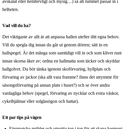
avskalat eller hemtrevligt och mysig…) så att rummet passar in i
helheten.
Vad vill du ha?
Det viktigaste av allt är att anpassa hallen utefter ditt egna behov.
Vill du spegla dig innan du går ut genom dörren; sätt in en
hallspegel. Är det många som samtidigt vill in och som kliver runt
innan skorna åker av; ordna en hallmatta som täcker och skyddar
hallgolvet. Du bör tänka igenom skoförvaring, hyllplats och
förvaring av jackor (ska allt vara framme? finns det utrymme för
säsongsförvaring på annan plats i huset?) och se över andra
vardagliga behov (spegel, förvaring av nycklar och extra väskor,
cykelhjälmar eller solglasögon och hattar).
Ett par tips på vägen
Färgmatcha möbler och utnyttja ton i ton för att skapa harmoni