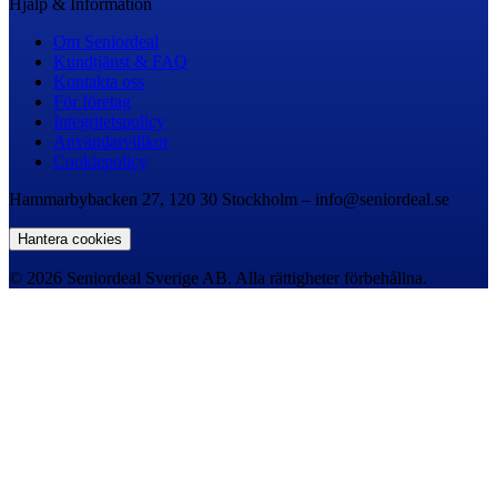
Hjälp & Information
Om Seniordeal
Kundtjänst & FAQ
Kontakta oss
För företag
Integritetspolicy
Användarvillkor
Cookiepolicy
Hammarbybacken 27, 120 30 Stockholm – info@seniordeal.se
Hantera cookies
© 2026 Seniordeal Sverige AB. Alla rättigheter förbehållna.