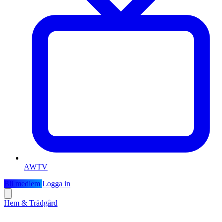
AWTV
Bli medlem
Logga in
Hem & Trädgård