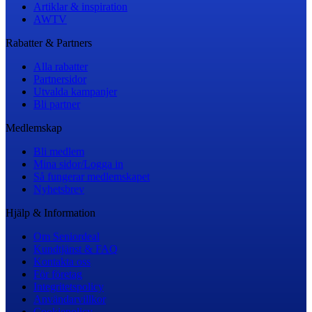
Artiklar & inspiration
AWTV
Rabatter & Partners
Alla rabatter
Partnersidor
Utvalda kampanjer
Bli partner
Medlemskap
Bli medlem
Mina sidor/Logga in
Så fungerar medlemskapet
Nyhetsbrev
Hjälp & Information
Om Seniordeal
Kundtjänst & FAQ
Kontakta oss
För företag
Integritetspolicy
Användarvillkor
Cookiepolicy