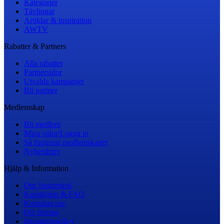
Kategorier
Tävlingar
Artiklar & inspiration
AWTV
Rabatter & Partners
Alla rabatter
Partnersidor
Utvalda kampanjer
Bli partner
Medlemskap
Bli medlem
Mina sidor/Logga in
Så fungerar medlemskapet
Nyhetsbrev
Hjälp & Information
Om Seniordeal
Kundtjänst & FAQ
Kontakta oss
För företag
Integritetspolicy