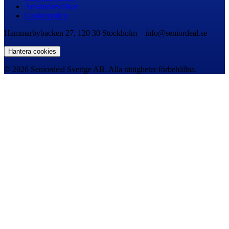
Användarvillkor
Cookiepolicy
Hammarbybacken 27, 120 30 Stockholm – info@seniordeal.se
Hantera cookies
© 2026 Seniordeal Sverige AB. Alla rättigheter förbehållna.