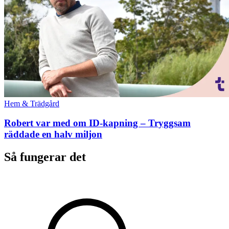
Hem & Trädgård
Robert var med om ID-kapning – Tryggsam
räddade en halv miljon
Så fungerar det