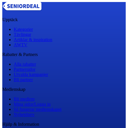
Upptäck
Kategorier
Tävlingar
Artiklar & inspiration
AWTV
Rabatter & Partners
Alla rabatter
Partnersidor
Utvalda kampanjer
Bli partner
Medlemskap
Bli medlem
Mina sidor/Logga in
Så fungerar medlemskapet
Nyhetsbrev
Hjälp & Information