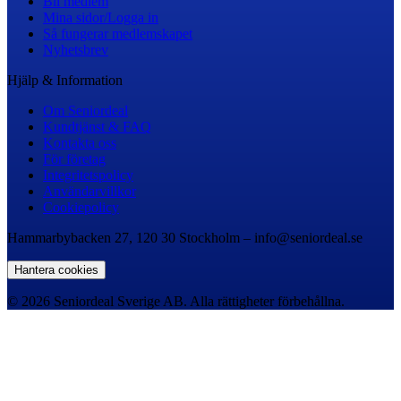
Bli medlem
Mina sidor/Logga in
Så fungerar medlemskapet
Nyhetsbrev
Hjälp & Information
Om Seniordeal
Kundtjänst & FAQ
Kontakta oss
För företag
Integritetspolicy
Användarvillkor
Cookiepolicy
Hammarbybacken 27, 120 30 Stockholm – info@seniordeal.se
Hantera cookies
© 2026 Seniordeal Sverige AB. Alla rättigheter förbehållna.