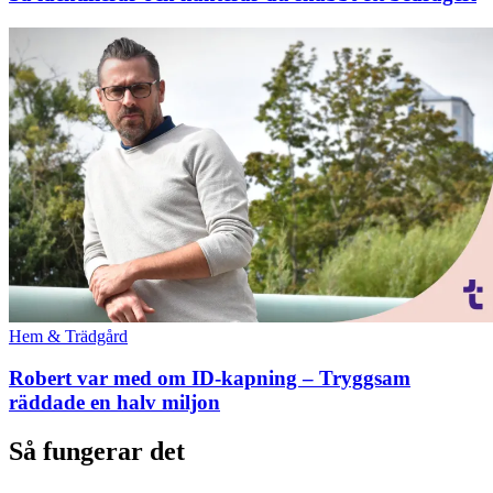
Hem & Trädgård
Robert var med om ID-kapning – Tryggsam
räddade en halv miljon
Så fungerar det