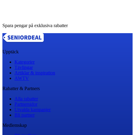
Spara pengar på exklusiva rabatter
Upptäck
Kategorier
Tävlingar
Artiklar & inspiration
AWTV
Rabatter & Partners
Alla rabatter
Partnersidor
Utvalda kampanjer
Bli partner
Medlemskap