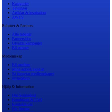
Kategorier
Tävlingar
Artiklar & inspiration
AWTV
Rabatter & Partners
Alla rabatter
Partnersidor
Utvalda kampanjer
Bli partner
Medlemskap
Bli medlem
Mina sidor/Logga in
Så fungerar medlemskapet
Nyhetsbrev
Hjälp & Information
Om Seniordeal
Kundtjänst & FAQ
Kontakta oss
För företag