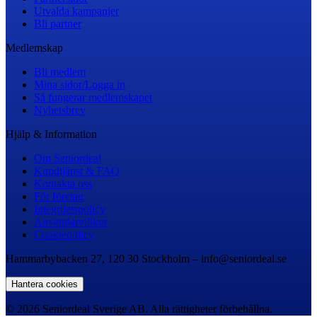
Utvalda kampanjer
Bli partner
Medlemskap
Bli medlem
Mina sidor/Logga in
Så fungerar medlemskapet
Nyhetsbrev
Hjälp & Information
Om Seniordeal
Kundtjänst & FAQ
Kontakta oss
För företag
Integritetspolicy
Användarvillkor
Cookiepolicy
Hammarbybacken 27, 120 30 Stockholm – info@seniordeal.se
Hantera cookies
© 2026 Seniordeal Sverige AB. Alla rättigheter förbehållna.