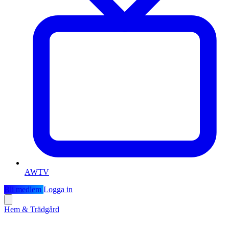
AWTV
Bli medlem
Logga in
Hem & Trädgård