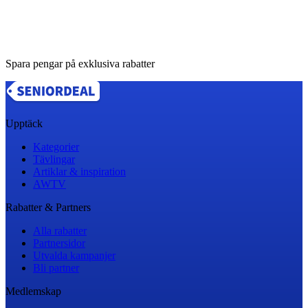
Spara pengar på exklusiva rabatter
Upptäck
Kategorier
Tävlingar
Artiklar & inspiration
AWTV
Rabatter & Partners
Alla rabatter
Partnersidor
Utvalda kampanjer
Bli partner
Medlemskap