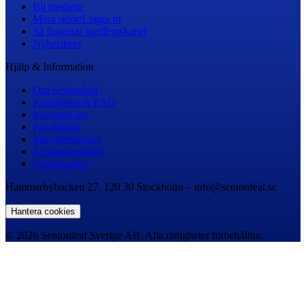
Bli medlem
Mina sidor/Logga in
Så fungerar medlemskapet
Nyhetsbrev
Hjälp & Information
Om Seniordeal
Kundtjänst & FAQ
Kontakta oss
För företag
Integritetspolicy
Användarvillkor
Cookiepolicy
Hammarbybacken 27, 120 30 Stockholm – info@seniordeal.se
Hantera cookies
© 2026 Seniordeal Sverige AB. Alla rättigheter förbehållna.