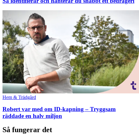
Så identifierar och hanterar du snabbt ett bedrägeri
Hem & Trädgård
Robert var med om ID-kapning – Tryggsam
räddade en halv miljon
Så fungerar det