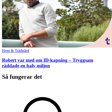
Hem & Trädgård
Robert var med om ID-kapning – Tryggsam
räddade en halv miljon
Så fungerar det