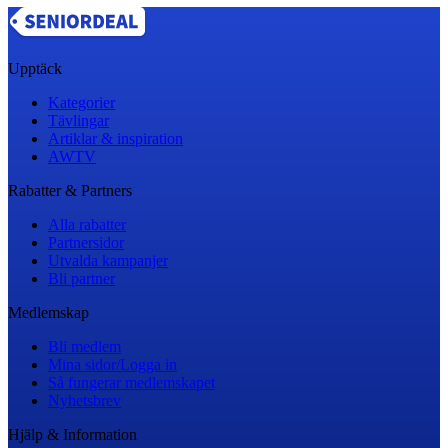
Upptäck
Kategorier
Tävlingar
Artiklar & inspiration
AWTV
Rabatter & Partners
Alla rabatter
Partnersidor
Utvalda kampanjer
Bli partner
Medlemskap
Bli medlem
Mina sidor/Logga in
Så fungerar medlemskapet
Nyhetsbrev
Hjälp & Information