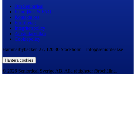
Om Seniordeal
Kundtjänst & FAQ
Kontakta oss
För företag
Integritetspolicy
Användarvillkor
Cookiepolicy
Hammarbybacken 27, 120 30 Stockholm – info@seniordeal.se
Hantera cookies
© 2026 Seniordeal Sverige AB. Alla rättigheter förbehållna.