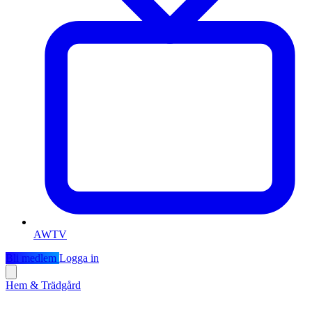
AWTV
Bli medlem
Logga in
Hem & Trädgård