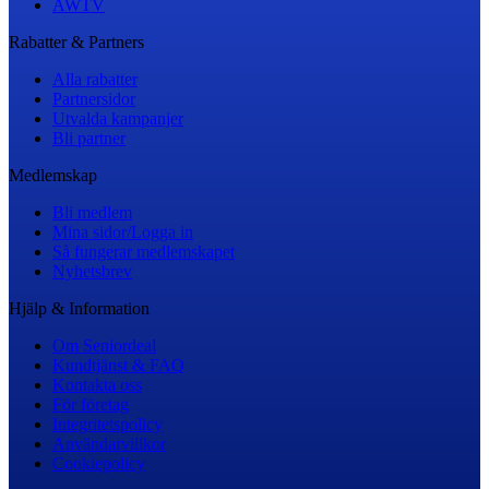
AWTV
Rabatter & Partners
Alla rabatter
Partnersidor
Utvalda kampanjer
Bli partner
Medlemskap
Bli medlem
Mina sidor/Logga in
Så fungerar medlemskapet
Nyhetsbrev
Hjälp & Information
Om Seniordeal
Kundtjänst & FAQ
Kontakta oss
För företag
Integritetspolicy
Användarvillkor
Cookiepolicy