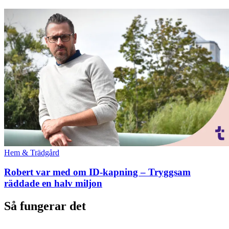
Hem & Trädgård
Robert var med om ID-kapning – Tryggsam
räddade en halv miljon
Så fungerar det