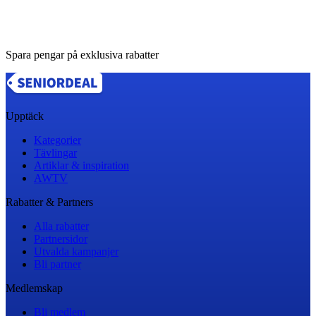
Spara pengar på exklusiva rabatter
Upptäck
Kategorier
Tävlingar
Artiklar & inspiration
AWTV
Rabatter & Partners
Alla rabatter
Partnersidor
Utvalda kampanjer
Bli partner
Medlemskap
Bli medlem