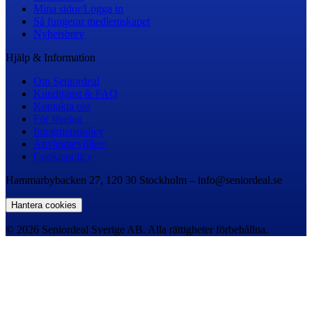
Mina sidor/Logga in
Så fungerar medlemskapet
Nyhetsbrev
Hjälp & Information
Om Seniordeal
Kundtjänst & FAQ
Kontakta oss
För företag
Integritetspolicy
Användarvillkor
Cookiepolicy
Hammarbybacken 27, 120 30 Stockholm – info@seniordeal.se
Hantera cookies
© 2026 Seniordeal Sverige AB. Alla rättigheter förbehållna.