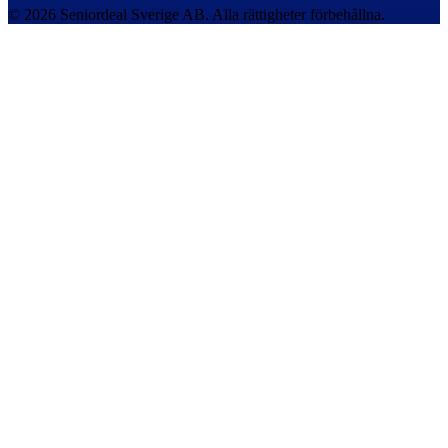
© 2026 Seniordeal Sverige AB. Alla rättigheter förbehållna.