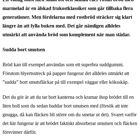
marmelad är en älskad frukostklassiker som går tillbaka flera
generationer. Men fördelarna med rostbröd sträcker sig klart
längre än att fylla buken med. Det går nämligen alldeles
utmärkt att använda bröd som komplement när man städar.
Sudda bort smutsen
Bröd kan till exempel användas som ett superbra suddgummi.
Förutom blyertsstreck på papper fungerar det alldeles utmärkt att
”sudda” bort smutsfläckar på till exempel väggar eller köksskåp.
Det du gör är att du tar bort kanterna och kramar ihop brödet till en
liten boll som du sedan baddar bort smutsen med (försök att inte
gnugga, då kan fläcken bli större om du smetar ut det). Svaret varför
det här fungerar är att brödet faktiskt absorberar smutsen och fläcken
försvinner därför.