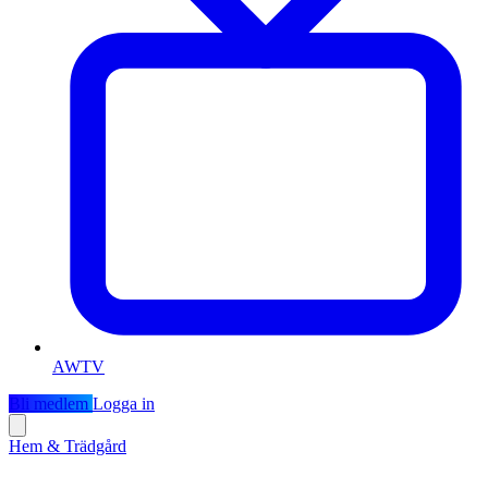
AWTV
Bli medlem
Logga in
Hem & Trädgård