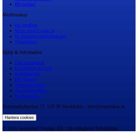
Bli partner
Medlemskap
Bli medlem
Mina sidor/Logga in
Så fungerar medlemskapet
Nyhetsbrev
Hjälp & Information
Om Seniordeal
Kundtjänst & FAQ
Kontakta oss
För företag
Integritetspolicy
Användarvillkor
Cookiepolicy
Hammarbybacken 27, 120 30 Stockholm – info@seniordeal.se
Hantera cookies
© 2026 Seniordeal Sverige AB. Alla rättigheter förbehållna.