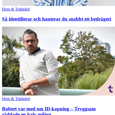
Hem & Trädgård
Så identifierar och hanterar du snabbt ett bedrägeri
Hem & Trädgård
Robert var med om ID-kapning – Tryggsam
räddade en halv miljon