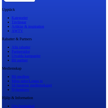
Upptäck
Kategorier
Tävlingar
Artiklar & inspiration
AWTV
Rabatter & Partners
Alla rabatter
Partnersidor
Utvalda kampanjer
Bli partner
Medlemskap
Bli medlem
Mina sidor/Logga in
Så fungerar medlemskapet
Nyhetsbrev
Hjälp & Information
Om Seniordeal