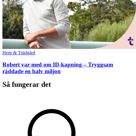
Hem & Trädgård
Robert var med om ID-kapning – Tryggsam
räddade en halv miljon
Så fungerar det