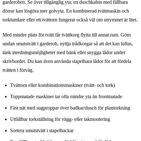
garderoben. Se över tillgänglig yta; en duschkabin med fällbara
dörrar kan lösgöra mer golvyta. En kombinerad tvättmaskin och
torktumlare eller ett tvättorn fungerar också väl om utrymmet är litet.
Med mindre plats för tvätt får tvättkorg flytta till annat rum. Göm
undan smutstvätt i garderob, nyttja trådkorgar så att det kan luftas,
tänk inredningsmöjligheter med bänk eller snygga lådor under
skrivbordet. Du kan även använda stapelbara lådor för att fördela
tvätten i förväg.
Tvättorn eller kombinationsmaskiner (tvätt- och tork)
Toppmatade maskiner tar ofta mindre yta än frontmatade
Fäst nät med sugproppar över badkar/dusch för plantorkning
Utfällbar torkställning för vägg- eller takmontering
Sortera smutstvätt i stapelbackar