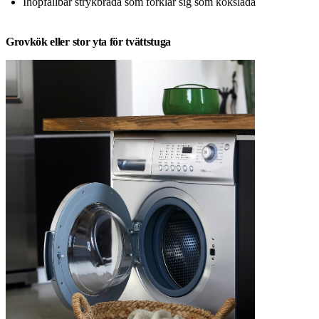
Ihopfällbar strykbräda som förklär sig som kökslåda
Grovkök eller stor yta för tvättstuga