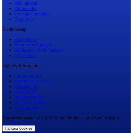
Alla rabatter
Partnersidor
Utvalda kampanjer
Bli partner
Medlemskap
Bli medlem
Mina sidor/Logga in
Så fungerar medlemskapet
Nyhetsbrev
Hjälp & Information
Om Seniordeal
Kundtjänst & FAQ
Kontakta oss
För företag
Integritetspolicy
Användarvillkor
Cookiepolicy
Hammarbybacken 27, 120 30 Stockholm – info@seniordeal.se
Hantera cookies