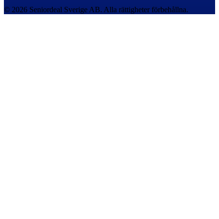
© 2026 Seniordeal Sverige AB. Alla rättigheter förbehållna.