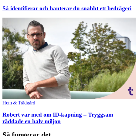
Så identifierar och hanterar du snabbt ett bedrägeri
Hem & Trädgård
Robert var med om ID-kapning – Tryggsam
räddade en halv miljon
Så fungerar det