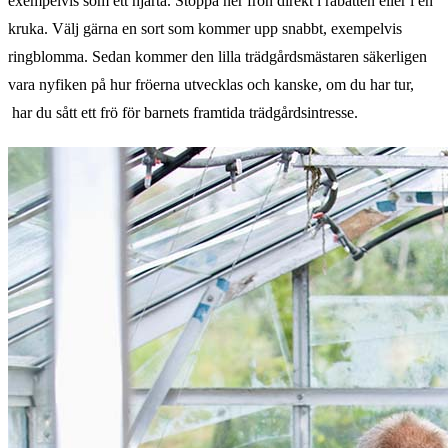
exempelvis som ett hjärta. Stoppa ner frön direkt i rabatten eller i en
kruka. Välj gärna en sort som kommer upp snabbt, exempelvis
ringblomma. Sedan kommer den lilla trädgårdsmästaren säkerligen
vara nyfiken på hur fröerna utvecklas och kanske, om du har tur,
har du sått ett frö för barnets framtida trädgårdsintresse.