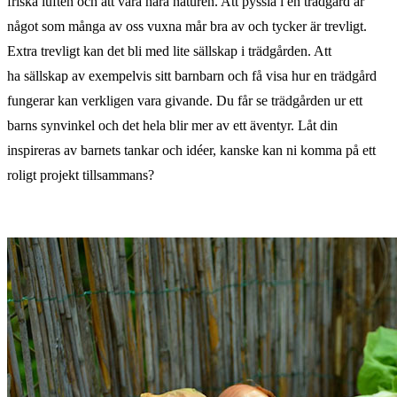
friska luften och att vara nära naturen. Att pyssla i en trädgård är
något som många av oss vuxna mår bra av och tycker är trevligt.
Extra trevligt kan det bli med lite sällskap i trädgården. Att
ha sällskap av exempelvis sitt barnbarn och få visa hur en trädgård
fungerar kan verkligen vara givande. Du får se trädgården ur ett
barns synvinkel och det hela blir mer av ett äventyr. Låt din
inspireras av barnets tankar och idéer, kanske kan ni komma på ett
roligt projekt tillsammans?