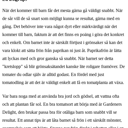
När det kommer till barn får det mesta gärna gå väldigt snabbt. När
de sår vill de så snart som möjligt kunna se resultat, gärna med en
gång. Det behöver inte vara något dyrt eller märkvärdigt när det
kommer till barn, faktum är att det finns en poäng i göra det konkret
och enkelt. Om barnet inte är särskilt förtjust i grönsaker så kan det
vara klokt att sätta frön från paprikan ni just åt. Paprikafrön är lätta
att lyckas med och gror ganska så snabbt. När barnet ser detta
"kretslopp" så blir grönsaksätandet kanske lite roligare framöver. De
tomater du odlar själv är alltid godast. En fördel med just
tomatodling är att det är väldigt enkelt att få en tomatplanta att växa.
Var bara noga med at använda bra jord och gödsel, att vattna ofta
och att plantan får sol. En bra tomatsort att börja med är Gardeners
Delight, den brukar passa bra för otåliga barn som snabbt vill se
resultat. Ett annat tips är att låta barnet så frön i ett särskilt mönster,