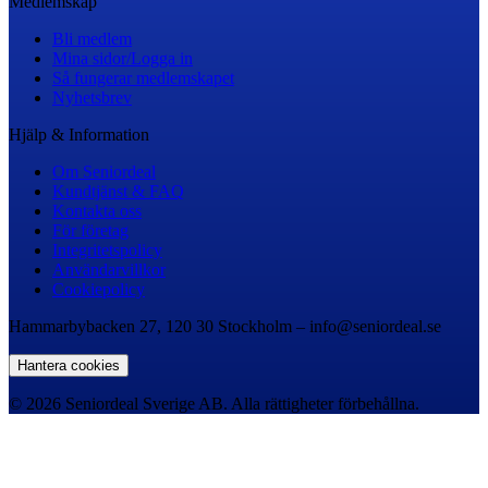
Medlemskap
Bli medlem
Mina sidor/Logga in
Så fungerar medlemskapet
Nyhetsbrev
Hjälp & Information
Om Seniordeal
Kundtjänst & FAQ
Kontakta oss
För företag
Integritetspolicy
Användarvillkor
Cookiepolicy
Hammarbybacken 27, 120 30 Stockholm – info@seniordeal.se
Hantera cookies
© 2026 Seniordeal Sverige AB. Alla rättigheter förbehållna.