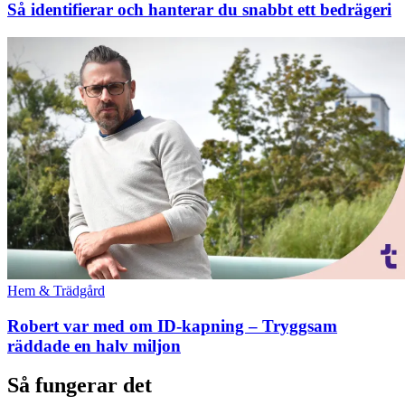
Så identifierar och hanterar du snabbt ett bedrägeri
Hem & Trädgård
Robert var med om ID-kapning – Tryggsam
räddade en halv miljon
Så fungerar det