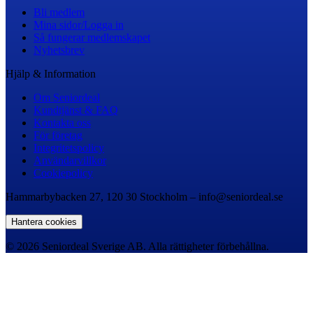
Bli medlem
Mina sidor/Logga in
Så fungerar medlemskapet
Nyhetsbrev
Hjälp & Information
Om Seniordeal
Kundtjänst & FAQ
Kontakta oss
För företag
Integritetspolicy
Användarvillkor
Cookiepolicy
Hammarbybacken 27, 120 30 Stockholm – info@seniordeal.se
Hantera cookies
© 2026 Seniordeal Sverige AB. Alla rättigheter förbehållna.