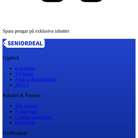
Spara pengar på exklusiva rabatter
Upptäck
Kategorier
Tävlingar
Artiklar & inspiration
AWTV
Rabatter & Partners
Alla rabatter
Partnersidor
Utvalda kampanjer
Bli partner
Medlemskap