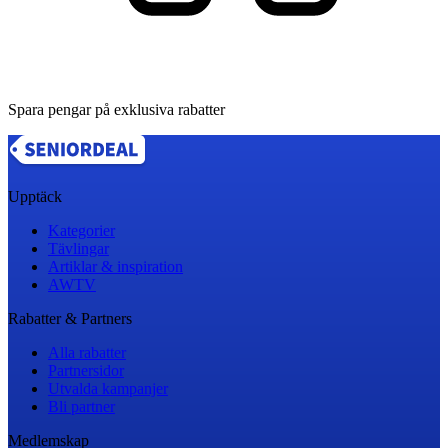
Spara pengar på exklusiva rabatter
Upptäck
Kategorier
Tävlingar
Artiklar & inspiration
AWTV
Rabatter & Partners
Alla rabatter
Partnersidor
Utvalda kampanjer
Bli partner
Medlemskap