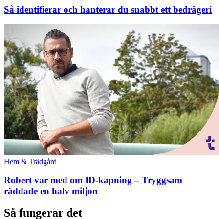
Så identifierar och hanterar du snabbt ett bedrägeri
Hem & Trädgård
Robert var med om ID-kapning – Tryggsam
räddade en halv miljon
Så fungerar det