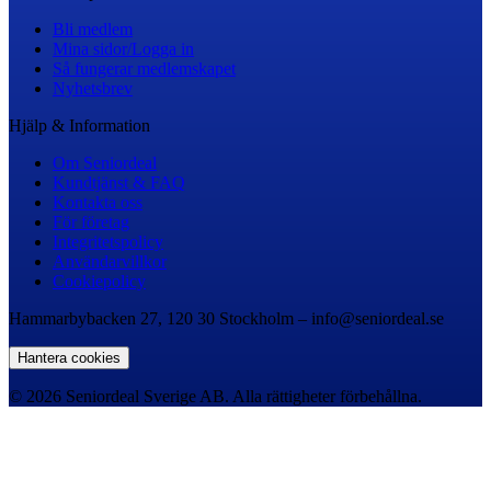
Bli medlem
Mina sidor/Logga in
Så fungerar medlemskapet
Nyhetsbrev
Hjälp & Information
Om Seniordeal
Kundtjänst & FAQ
Kontakta oss
För företag
Integritetspolicy
Användarvillkor
Cookiepolicy
Hammarbybacken 27, 120 30 Stockholm – info@seniordeal.se
Hantera cookies
© 2026 Seniordeal Sverige AB. Alla rättigheter förbehållna.