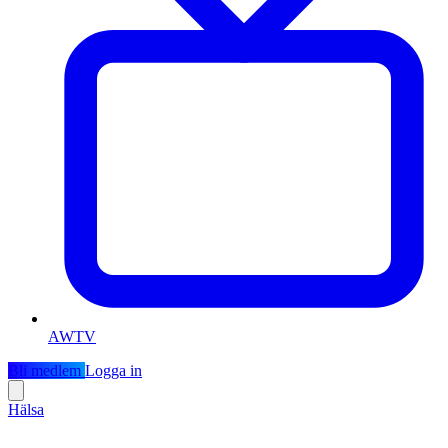
AWTV
Bli medlem
Logga in
Hälsa