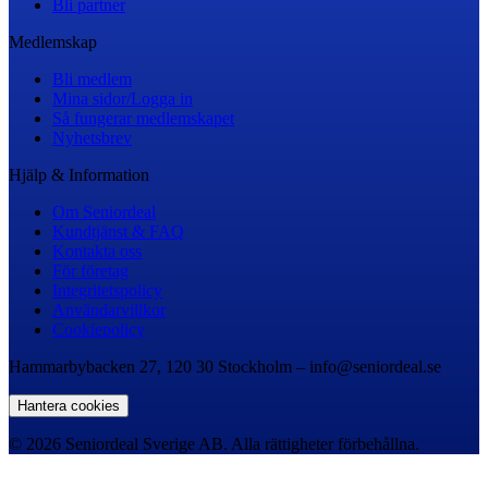
Bli partner
Medlemskap
Bli medlem
Mina sidor/Logga in
Så fungerar medlemskapet
Nyhetsbrev
Hjälp & Information
Om Seniordeal
Kundtjänst & FAQ
Kontakta oss
För företag
Integritetspolicy
Användarvillkor
Cookiepolicy
Hammarbybacken 27, 120 30 Stockholm – info@seniordeal.se
Hantera cookies
© 2026 Seniordeal Sverige AB. Alla rättigheter förbehållna.