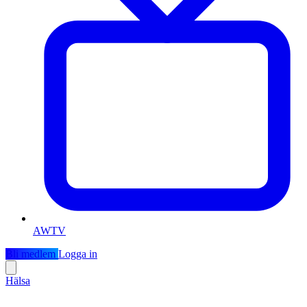
AWTV
Bli medlem
Logga in
Hälsa