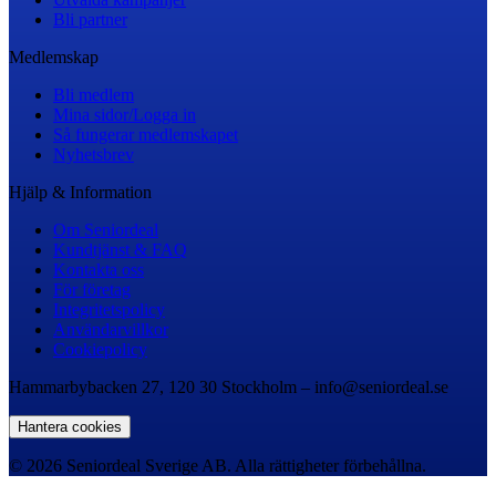
Bli partner
Medlemskap
Bli medlem
Mina sidor/Logga in
Så fungerar medlemskapet
Nyhetsbrev
Hjälp & Information
Om Seniordeal
Kundtjänst & FAQ
Kontakta oss
För företag
Integritetspolicy
Användarvillkor
Cookiepolicy
Hammarbybacken 27, 120 30 Stockholm – info@seniordeal.se
Hantera cookies
© 2026 Seniordeal Sverige AB. Alla rättigheter förbehållna.