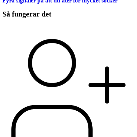
Fyra signaler på att du äter för mycket socker
Så fungerar det