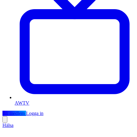
AWTV
Bli medlem
Logga in
Hälsa