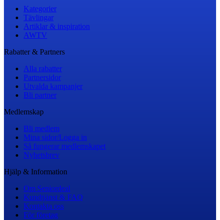
Kategorier
Tävlingar
Artiklar & inspiration
AWTV
Rabatter & Partners
Alla rabatter
Partnersidor
Utvalda kampanjer
Bli partner
Medlemskap
Bli medlem
Mina sidor/Logga in
Så fungerar medlemskapet
Nyhetsbrev
Hjälp & Information
Om Seniordeal
Kundtjänst & FAQ
Kontakta oss
För företag