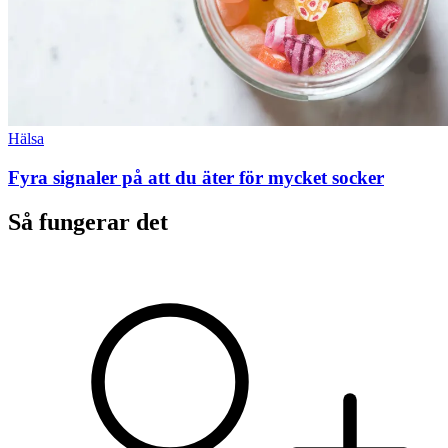
Hälsa
Fyra signaler på att du äter för mycket socker
Så fungerar det