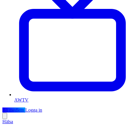
AWTV
Bli medlem
Logga in
Hälsa