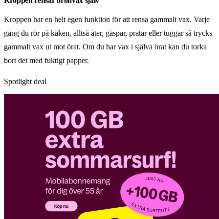
Kroppen rensar öronvax själv
Kroppen har en helt egen funktion för att rensa gammalt vax. Varje
gång du rör på käken, alltså äter, gäspar, pratar eller tuggar så trycks
gammalt vax ut mot örat. Om du har vax i själva örat kan du torka
bort det med fuktigt papper.
Spotlight deal