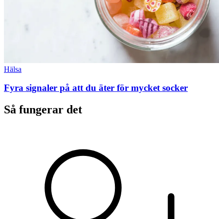
Hälsa
Fyra signaler på att du äter för mycket socker
Så fungerar det