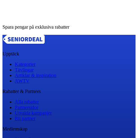
Spara pengar på exklusiva rabatter
Upptäck
Kategorier
Tävlingar
Artiklar & inspiration
AWTV
Rabatter & Partners
Alla rabatter
Partnersidor
Utvalda kampanjer
Bli partner
Medlemskap