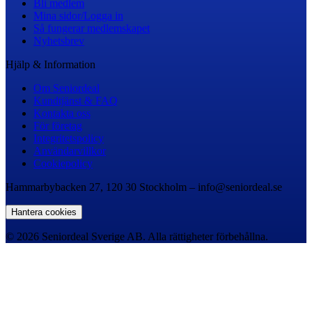
Bli medlem
Mina sidor/Logga in
Så fungerar medlemskapet
Nyhetsbrev
Hjälp & Information
Om Seniordeal
Kundtjänst & FAQ
Kontakta oss
För företag
Integritetspolicy
Användarvillkor
Cookiepolicy
Hammarbybacken 27, 120 30 Stockholm – info@seniordeal.se
Hantera cookies
© 2026 Seniordeal Sverige AB. Alla rättigheter förbehållna.