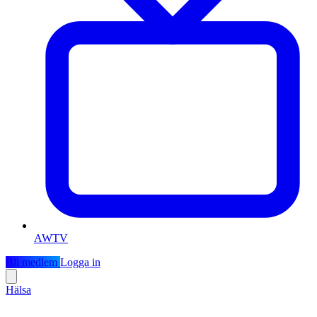
AWTV
Bli medlem
Logga in
Hälsa