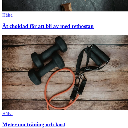
Hälsa
Ät choklad för att bli av med rethostan
Hälsa
Myter om träning och kost