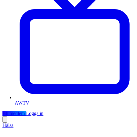
AWTV
Bli medlem
Logga in
Hälsa