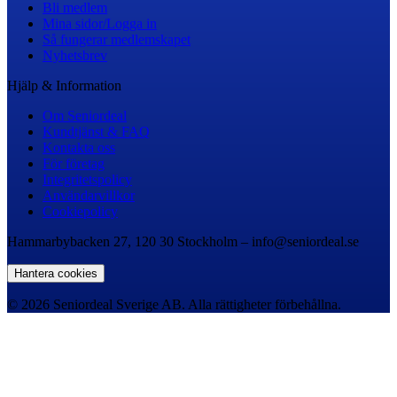
Bli medlem
Mina sidor/Logga in
Så fungerar medlemskapet
Nyhetsbrev
Hjälp & Information
Om Seniordeal
Kundtjänst & FAQ
Kontakta oss
För företag
Integritetspolicy
Användarvillkor
Cookiepolicy
Hammarbybacken 27, 120 30 Stockholm – info@seniordeal.se
Hantera cookies
© 2026 Seniordeal Sverige AB. Alla rättigheter förbehållna.