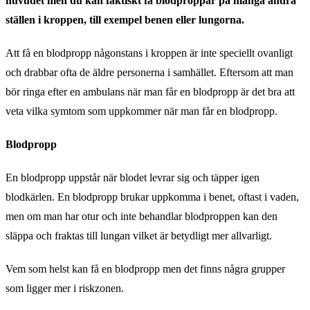
huvudet men du kan faktiskt få blodproppar på många andra
ställen i kroppen, till exempel benen eller lungorna.
Att få en blodpropp någonstans i kroppen är inte speciellt ovanligt
och drabbar ofta de äldre personerna i samhället. Eftersom att man
bör ringa efter en ambulans när man får en blodpropp är det bra att
veta vilka symtom som uppkommer när man får en blodpropp.
Blodpropp
En blodpropp uppstår när blodet levrar sig och täpper igen
blodkärlen. En blodpropp brukar uppkomma i benet, oftast i vaden,
men om man har otur och inte behandlar blodproppen kan den
släppa och fraktas till lungan vilket är betydligt mer allvarligt.
Vem som helst kan få en blodpropp men det finns några grupper
som ligger mer i riskzonen.