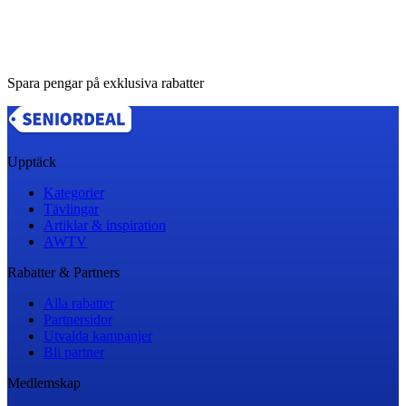
Spara pengar på exklusiva rabatter
Upptäck
Kategorier
Tävlingar
Artiklar & inspiration
AWTV
Rabatter & Partners
Alla rabatter
Partnersidor
Utvalda kampanjer
Bli partner
Medlemskap