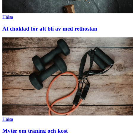
Hälsa
Ät choklad för att bli av med rethostan
Hälsa
Myter om träning och kost