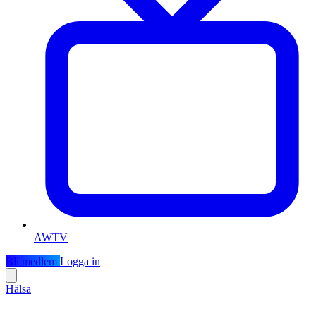
AWTV
Bli medlem
Logga in
Hälsa