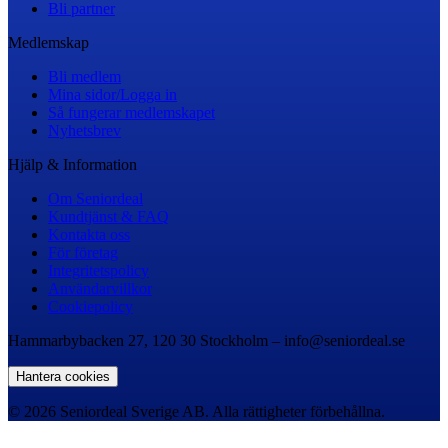
Bli partner
Medlemskap
Bli medlem
Mina sidor/Logga in
Så fungerar medlemskapet
Nyhetsbrev
Hjälp & Information
Om Seniordeal
Kundtjänst & FAQ
Kontakta oss
För företag
Integritetspolicy
Användarvillkor
Cookiepolicy
Hammarbybacken 27, 120 30 Stockholm – info@seniordeal.se
Hantera cookies
© 2026 Seniordeal Sverige AB. Alla rättigheter förbehållna.