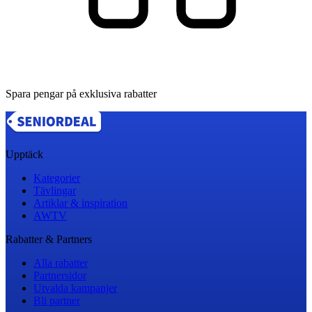
Spara pengar på exklusiva rabatter
Upptäck
Kategorier
Tävlingar
Artiklar & inspiration
AWTV
Rabatter & Partners
Alla rabatter
Partnersidor
Utvalda kampanjer
Bli partner