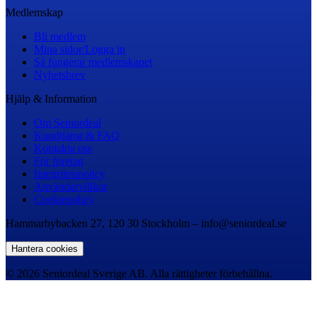
Medlemskap
Bli medlem
Mina sidor/Logga in
Så fungerar medlemskapet
Nyhetsbrev
Hjälp & Information
Om Seniordeal
Kundtjänst & FAQ
Kontakta oss
För företag
Integritetspolicy
Användarvillkor
Cookiepolicy
Hammarbybacken 27, 120 30 Stockholm – info@seniordeal.se
Hantera cookies
© 2026 Seniordeal Sverige AB. Alla rättigheter förbehållna.