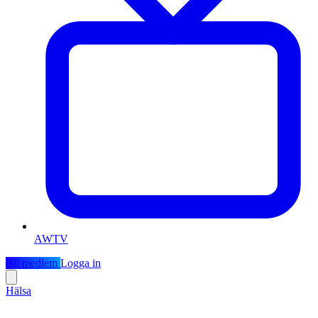
AWTV
Bli medlem
Logga in
Hälsa