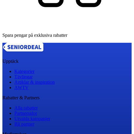
Spara pengar på exklusiva rabatter
Upptäck
Kategorier
Tävlingar
Artiklar & inspiration
AWTV
Rabatter & Partners
Alla rabatter
Partnersidor
Utvalda kampanjer
Bli partner