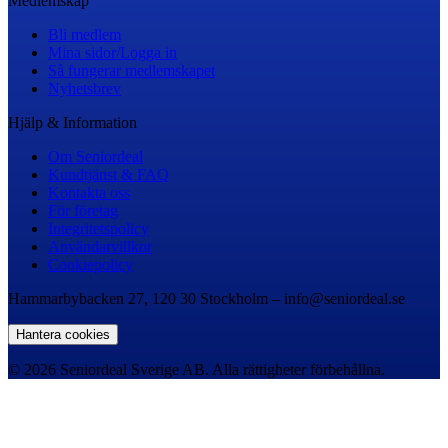
Medlemskap
Bli medlem
Mina sidor/Logga in
Så fungerar medlemskapet
Nyhetsbrev
Hjälp & Information
Om Seniordeal
Kundtjänst & FAQ
Kontakta oss
För företag
Integritetspolicy
Användarvillkor
Cookiepolicy
Hammarbybacken 27, 120 30 Stockholm – info@seniordeal.se
Hantera cookies
© 2026 Seniordeal Sverige AB. Alla rättigheter förbehållna.