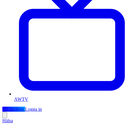
AWTV
Bli medlem
Logga in
Hälsa