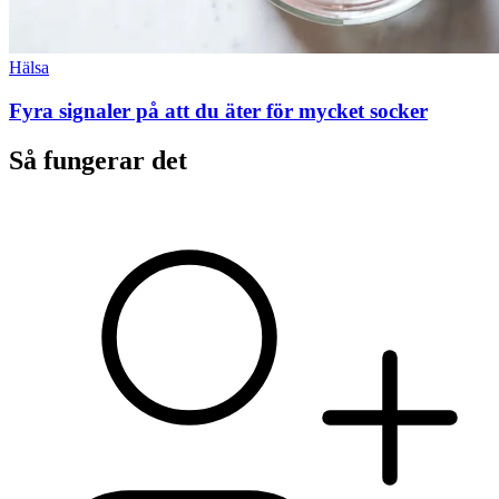
Hälsa
Fyra signaler på att du äter för mycket socker
Så fungerar det