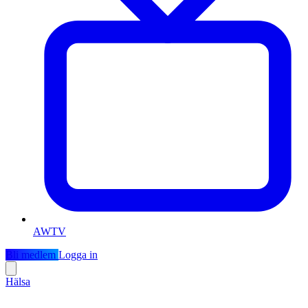
AWTV
Bli medlem
Logga in
Hälsa