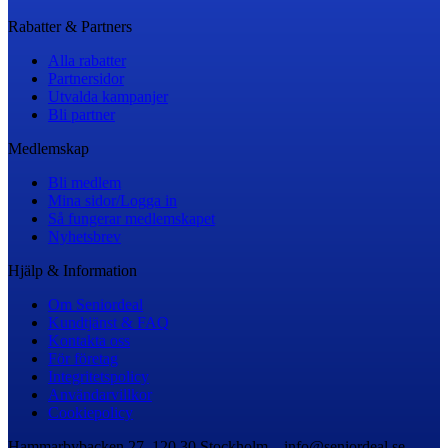
Rabatter & Partners
Alla rabatter
Partnersidor
Utvalda kampanjer
Bli partner
Medlemskap
Bli medlem
Mina sidor/Logga in
Så fungerar medlemskapet
Nyhetsbrev
Hjälp & Information
Om Seniordeal
Kundtjänst & FAQ
Kontakta oss
För företag
Integritetspolicy
Användarvillkor
Cookiepolicy
Hammarbybacken 27, 120 30 Stockholm – info@seniordeal.se