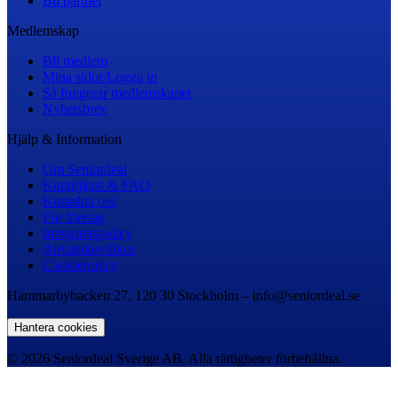
Bli partner
Medlemskap
Bli medlem
Mina sidor/Logga in
Så fungerar medlemskapet
Nyhetsbrev
Hjälp & Information
Om Seniordeal
Kundtjänst & FAQ
Kontakta oss
För företag
Integritetspolicy
Användarvillkor
Cookiepolicy
Hammarbybacken 27, 120 30 Stockholm – info@seniordeal.se
Hantera cookies
© 2026 Seniordeal Sverige AB. Alla rättigheter förbehållna.