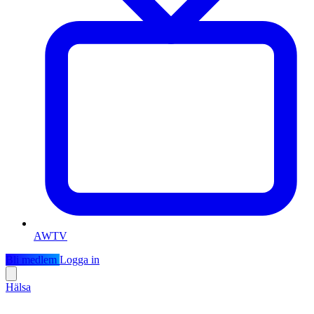
AWTV
Bli medlem
Logga in
Hälsa