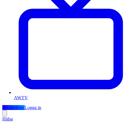
AWTV
Bli medlem
Logga in
Hälsa