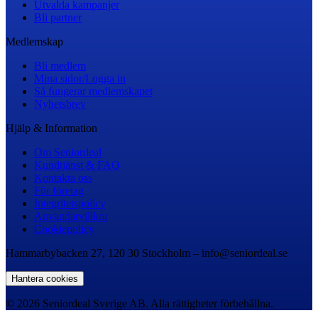
Utvalda kampanjer
Bli partner
Medlemskap
Bli medlem
Mina sidor/Logga in
Så fungerar medlemskapet
Nyhetsbrev
Hjälp & Information
Om Seniordeal
Kundtjänst & FAQ
Kontakta oss
För företag
Integritetspolicy
Användarvillkor
Cookiepolicy
Hammarbybacken 27, 120 30 Stockholm – info@seniordeal.se
Hantera cookies
© 2026 Seniordeal Sverige AB. Alla rättigheter förbehållna.