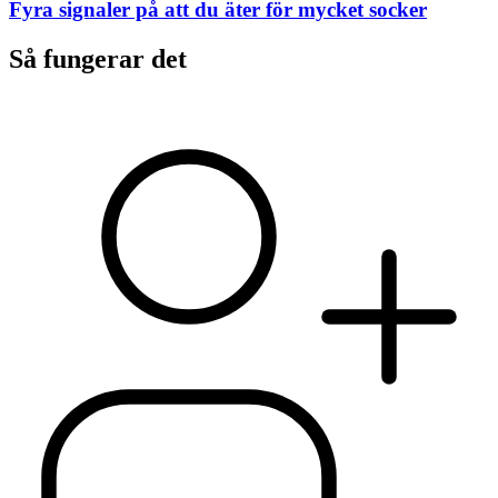
Fyra signaler på att du äter för mycket socker
Så fungerar det