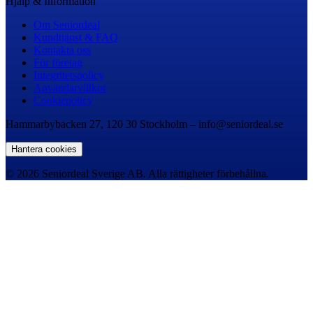
Hjälp & Information
Om Seniordeal
Kundtjänst & FAQ
Kontakta oss
För företag
Integritetspolicy
Användarvillkor
Cookiepolicy
Hammarbybacken 27, 120 30 Stockholm – info@seniordeal.se
Hantera cookies
© 2026 Seniordeal Sverige AB. Alla rättigheter förbehållna.