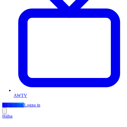
AWTV
Bli medlem
Logga in
Hälsa