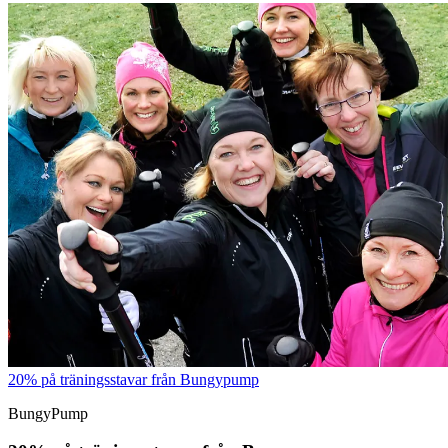
20% på träningsstavar från Bungypump
BungyPump