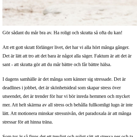
Gör sådant du mår bra av. Ha roligt och skratta så ofta du kan!
Att ett gott skratt förlänger livet, det har vi alla hört många gånger.
Det är lätt att tro att det bara är något alla säger. Faktum är att det är
sant - att skratta gör att du mår bättre och får bättre hälsa.
I dagens samhälle är det många som känner sig stressade. Det är
deadlines i jobbet, det är skönhetsideal som skapar stress över
utseendet, det är trender för hur vi bör inreda hemmen och mycket
mer. Att helt skärma av all stress och behålla fullkomligt lugn är inte
lätt. Att motionera minskar stressnivån, det paradoxala är att många
stressar för att hinna träna.
Som tur är så finns det ett trevligt och roligt sätt att stressa ner och ta