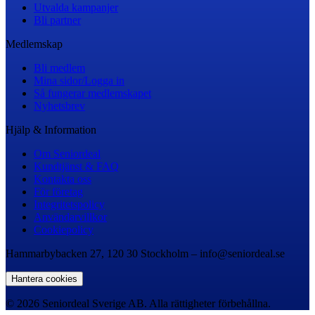
Utvalda kampanjer
Bli partner
Medlemskap
Bli medlem
Mina sidor/Logga in
Så fungerar medlemskapet
Nyhetsbrev
Hjälp & Information
Om Seniordeal
Kundtjänst & FAQ
Kontakta oss
För företag
Integritetspolicy
Användarvillkor
Cookiepolicy
Hammarbybacken 27, 120 30 Stockholm – info@seniordeal.se
Hantera cookies
© 2026 Seniordeal Sverige AB. Alla rättigheter förbehållna.