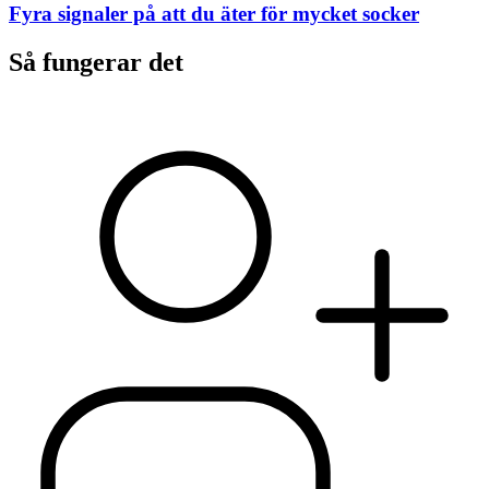
Fyra signaler på att du äter för mycket socker
Så fungerar det