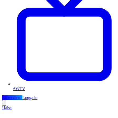
AWTV
Bli medlem
Logga in
Hälsa