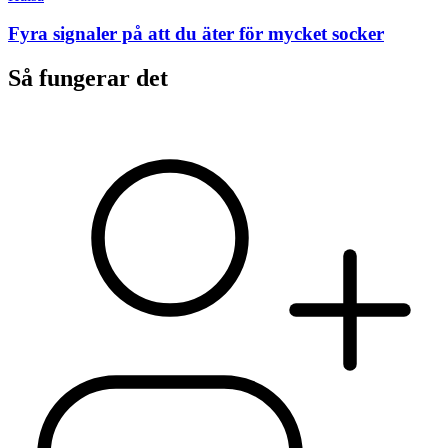
Fyra signaler på att du äter för mycket socker
Så fungerar det