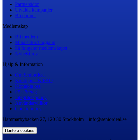
Partnersidor
Utvalda kampanjer
Bli partner
Medlemskap
Bli medlem
Mina sidor/Logga in
Så fungerar medlemskapet
Nyhetsbrev
Hjälp & Information
Om Seniordeal
Kundtjänst & FAQ
Kontakta oss
För företag
Integritetspolicy
Användarvillkor
Cookiepolicy
Hammarbybacken 27, 120 30 Stockholm – info@seniordeal.se
Hantera cookies