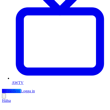
AWTV
Bli medlem
Logga in
Hälsa