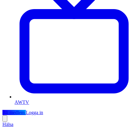
AWTV
Bli medlem
Logga in
Hälsa