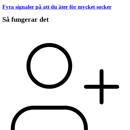
Fyra signaler på att du äter för mycket socker
Så fungerar det