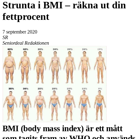
Strunta i BMI – räkna ut din
fettprocent
7 september 2020
SR
Seniordeal Redaktionen
BMI (body mass index) är ett mått
som tagits fram av WHO och används