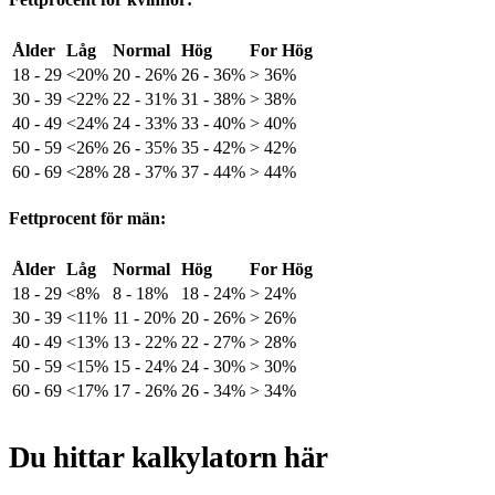
Ålder
Låg
Normal
Hög
For Hög
18 - 29
<20%
20 - 26%
26 - 36%
> 36%
30 - 39
<22%
22 - 31%
31 - 38%
> 38%
40 - 49
<24%
24 - 33%
33 - 40%
> 40%
50 - 59
<26%
26 - 35%
35 - 42%
> 42%
60 - 69
<28%
28 - 37%
37 - 44%
> 44%
Fettprocent för män:
Ålder
Låg
Normal
Hög
For Hög
18 - 29
<8%
8 - 18%
18 - 24%
> 24%
30 - 39
<11%
11 - 20%
20 - 26%
> 26%
40 - 49
<13%
13 - 22%
22 - 27%
> 28%
50 - 59
<15%
15 - 24%
24 - 30%
> 30%
60 - 69
<17%
17 - 26%
26 - 34%
> 34%
Du hittar kalkylatorn här