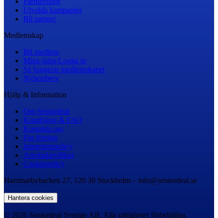
Partnersidor
Utvalda kampanjer
Bli partner
Medlemskap
Bli medlem
Mina sidor/Logga in
Så fungerar medlemskapet
Nyhetsbrev
Hjälp & Information
Om Seniordeal
Kundtjänst & FAQ
Kontakta oss
För företag
Integritetspolicy
Användarvillkor
Cookiepolicy
Hammarbybacken 27, 120 30 Stockholm – info@seniordeal.se
Hantera cookies
© 2026 Seniordeal Sverige AB. Alla rättigheter förbehållna.