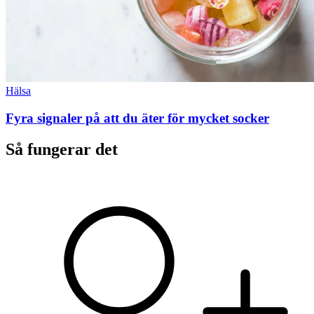
Hälsa
Fyra signaler på att du äter för mycket socker
Så fungerar det