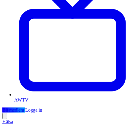
AWTV
Bli medlem
Logga in
Hälsa