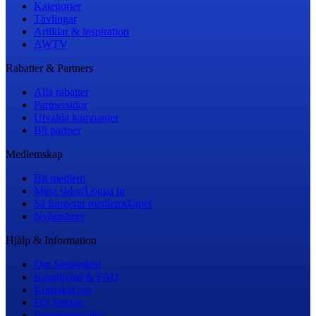
Kategorier
Tävlingar
Artiklar & inspiration
AWTV
Rabatter & Partners
Alla rabatter
Partnersidor
Utvalda kampanjer
Bli partner
Medlemskap
Bli medlem
Mina sidor/Logga in
Så fungerar medlemskapet
Nyhetsbrev
Hjälp & Information
Om Seniordeal
Kundtjänst & FAQ
Kontakta oss
För företag
Integritetspolicy