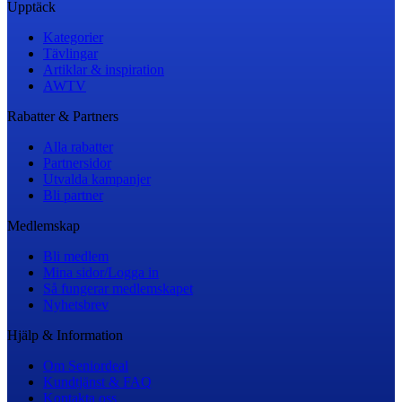
Upptäck
Kategorier
Tävlingar
Artiklar & inspiration
AWTV
Rabatter & Partners
Alla rabatter
Partnersidor
Utvalda kampanjer
Bli partner
Medlemskap
Bli medlem
Mina sidor/Logga in
Så fungerar medlemskapet
Nyhetsbrev
Hjälp & Information
Om Seniordeal
Kundtjänst & FAQ
Kontakta oss