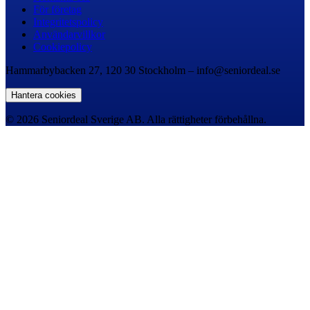
För företag
Integritetspolicy
Användarvillkor
Cookiepolicy
Hammarbybacken 27, 120 30 Stockholm – info@seniordeal.se
Hantera cookies
© 2026 Seniordeal Sverige AB. Alla rättigheter förbehållna.