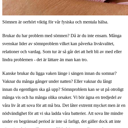
Sömnen är oerhört viktig för vår fysiska och mentala hälsa.
Brukar du har problem med sömnen? Då är du inte ensam. Många
svenskar lider av sömnproblem vilket kan påverka livskvalitet,
relationer och vardag. Som tur är så går det att helt bli av med eller
lindra problemen - det är lättare än man kan tro.
Kanske brukar du ligga vaken länge i sängen innan du somnar?
Vaknar du många gånger under natten? Eller vaknar du långt
innan du egentligen ska gå upp? Sömnproblem kan se ut på otroligt
många vis och ha många olika orsaker. Vi bör ägna en tredjedel av
våra liv åt att sova för att må bra. Det låter extremt mycket men är en
nödvändighet för att vi ska ladda våra batterier. Att sova lite mindre
under en begränsad period är inte så farligt, det gäller dock att inte