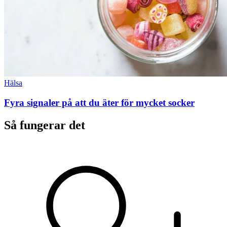
Hälsa
Fyra signaler på att du äter för mycket socker
Så fungerar det