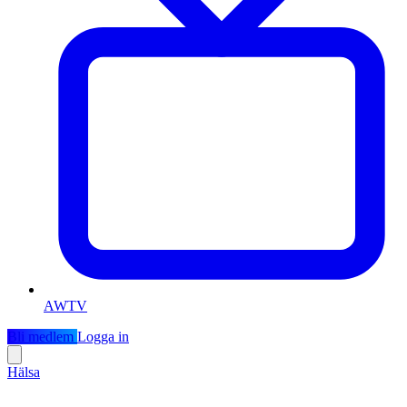
AWTV
Bli medlem
Logga in
Hälsa