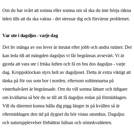
Om du har svårt att somna eller somna om så ska du inte börja räkna
tiden tills att du ska vakna - det stressar dig och förvärrar problemet.
Var ute i dagsljus - varje dag
Det liv många av oss lever är inrutat efter jobb och andra rutiner. Det
kan leda till att mängden dagsljus vi får begränsas avsevärt. Vi är
gjorda att vara ute i friska luften och få en bra dos dagsljus - varje
dag. Kroppsklockan styrs helt av dagsljuset. Detta är extra viktigt att
tänka på för oss som bor i norden, eftersom soltimmarna på
vinterhalvåret är begränsade. Om du vill somna lättare och tidigare
om kvällarna så bör du se till att få dagsljus redan på förmiddagen.
Vill du däremot kunna hålla dig pigg längre in på kvällen så är
eftermiddagen den tid på dygnet du bör vistas utomhus. Dagsljus
och naturupplevelser förbättrar hälsan och sömnkvaliteten.